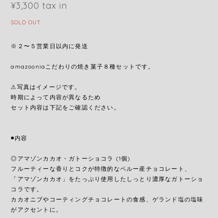
¥3,300
tax in
SOLD OUT
※２〜５営業日以内に発送
amazooniaこだわりの焼き菓子８種セットです。
⚠︎写真はイメージです。
時期によって内容が異なるため
セット内容は下記をご確認ください。
◾️内容
◎アマゾンカカオ・ガトーショコラ (1個)
フルーティーな香りとコクが特徴的なペルー産チョコレート、
「アマゾンカカオ」をたっぷり使用したしっとり濃厚なガトーショ
コラです。
カカオニブやコーティングチョコレートの食感、ゲランド塩の塩味
がアクセントに。