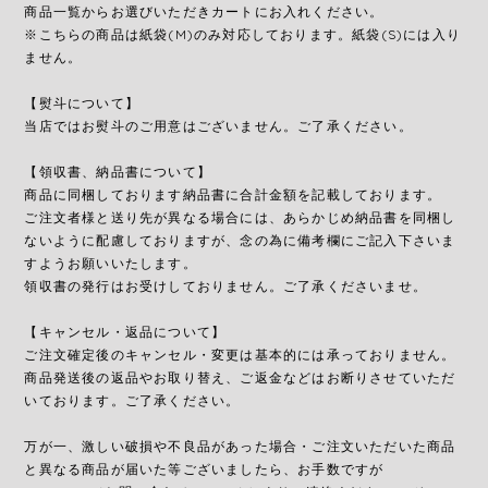
商品一覧からお選びいただきカートにお入れください。
※こちらの商品は紙袋(M)のみ対応しております。紙袋(S)には入り
ません。
【熨斗について】
当店ではお熨斗のご用意はございません。ご了承ください。
【領収書、納品書について】
商品に同梱しております納品書に合計金額を記載しております。
ご注文者様と送り先が異なる場合には、あらかじめ納品書を同梱し
ないように配慮しておりますが、念の為に備考欄にご記入下さいま
すようお願いいたします。
領収書の発行はお受けしておりません。ご了承くださいませ。
【キャンセル・返品について】
ご注文確定後のキャンセル・変更は基本的には承っておりません。
商品発送後の返品やお取り替え、ご返金などはお断りさせていただ
いております。ご了承ください。
万が一、激しい破損や不良品があった場合・ご注文いただいた商品
と異なる商品が届いた等ございましたら、お手数ですが