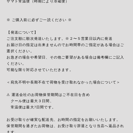
ヤマト常温便（時期により冷蔵便）
※ ご購入前に必ずご一読ください ※
【発送について】
ご注文順に順次発送いたします。※２〜５営業日以内に発送
お届け日の指定は出来ませんのでお時間帯のご指定がある場合はご
選択ください。
お急ぎの場合や希望日、その他ご要望がある場合は備考欄にご記入
ください。
可能な限り対応させていただきます。
＜宛先不明や長期不在で荷物を受け取れなかった場合について＞
⚠︎ 運送会社のお荷物保管期間はご不在日を含め
クール便は最大３日間、
常温便は最大7日間です。
お受け取りが確実な配送先、お時間の指定をお願いいたします。
保管期間を過ぎたお荷物は、お受け取り辞退となり当店へ返品され
ます。