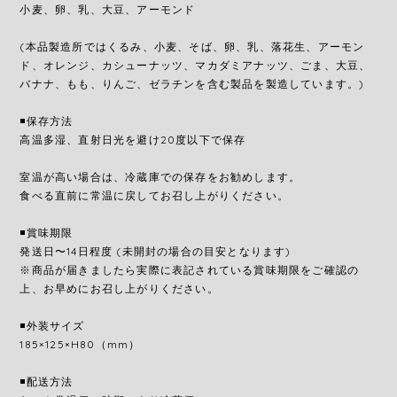
小麦、卵、乳、大豆、アーモンド
(本品製造所ではくるみ、小麦、そば、卵、乳、落花生、アーモン
ド、オレンジ、カシューナッツ、マカダミアナッツ、ごま、大豆、
バナナ、もも、りんご、ゼラチンを含む製品を製造しています。)
◾️保存方法
高温多湿、直射日光を避け20度以下で保存
室温が高い場合は、冷蔵庫での保存をお勧めします。
食べる直前に常温に戻してお召し上がりください。
◾️賞味期限
発送日〜14日程度 (未開封の場合の目安となります)
※商品が届きましたら実際に表記されている賞味期限をご確認の
上、お早めにお召し上がりください。
◾️外装サイズ
185×125×H80（mm）
◾️配送方法