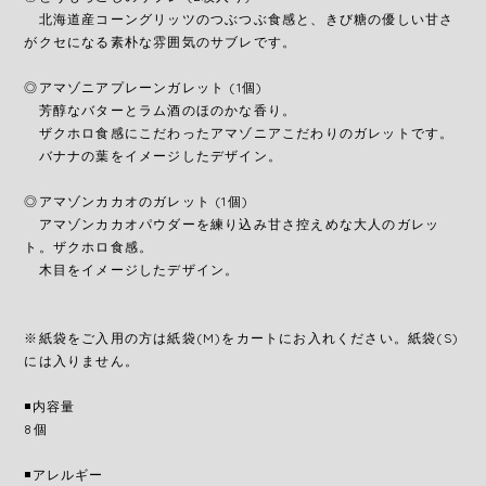
北海道産コーングリッツのつぶつぶ食感と、きび糖の優しい甘さ
がクセになる素朴な雰囲気のサブレです。
◎アマゾニアプレーンガレット (1個)
芳醇なバターとラム酒のほのかな香り。
ザクホロ食感にこだわったアマゾニアこだわりのガレットです。
バナナの葉をイメージしたデザイン。
◎アマゾンカカオのガレット (1個)
アマゾンカカオパウダーを練り込み甘さ控えめな大人のガレッ
ト。ザクホロ食感。
木目をイメージしたデザイン。
※紙袋をご入用の方は紙袋(M)をカートにお入れください。紙袋(S)
には入りません。
◾️内容量
8個
◾️アレルギー