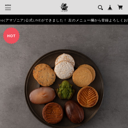
ia(アマゾニア)公式LINEができました！ 左のメニュー欄から登録よろしくお願