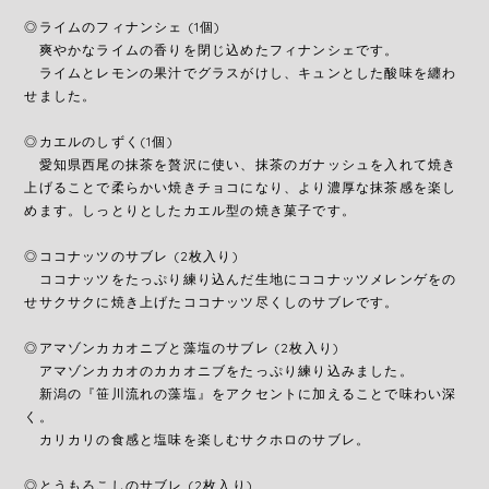
◎ライムのフィナンシェ (1個)
爽やかなライムの香りを閉じ込めたフィナンシェです。
ライムとレモンの果汁でグラスがけし、キュンとした酸味を纏わ
せました。
◎カエルのしずく(1個)
愛知県西尾の抹茶を贅沢に使い、抹茶のガナッシュを入れて焼き
上げることで柔らかい焼きチョコになり、より濃厚な抹茶感を楽し
めます。しっとりとしたカエル型の焼き菓子です。
◎ココナッツのサブレ (2枚入り)
ココナッツをたっぷり練り込んだ生地にココナッツメレンゲをの
せサクサクに焼き上げたココナッツ尽くしのサブレです。
◎アマゾンカカオニブと藻塩のサブレ (2枚入り)
アマゾンカカオのカカオニブをたっぷり練り込みました。
新潟の『笹川流れの藻塩』をアクセントに加えることで味わい深
く。
カリカリの食感と塩味を楽しむサクホロのサブレ。
◎とうもろこしのサブレ (2枚入り)