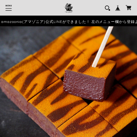
mazoonia(アマゾニア)公式LINEができました！ 左のメニュー欄から登録