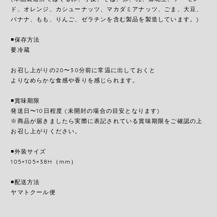
ド、オレンジ、カシューナッツ、マカダミアナッツ、ごま、大豆、
バナナ、もも、りんご、ゼラチンを含む製品を製造しています。)
◾️保存方法
要冷蔵
お召し上がりの20〜30分前に常温に出しておくと
よりなめらかな食感や香りを感じられます。
◾️賞味期限
発送日〜10日程度 (未開封の場合の目安となります)
※商品が届きましたら実際に表記されている賞味期限をご確認の上
お召し上がりください。
◾️外装サイズ
105×105×38H（mm）
◾️配送方法
ヤマトクール便