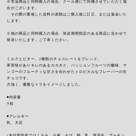
※常温商品と同時購入の場合、クール便にて同梱させていただく場
合がございます。
その際の重複した送料の差額はご購入後に訂正、または返金いた
します。
※他の商品と同時購入の場合、発送期間指定のある商品に合わせて
発送いたします。ご了承ください。
ミルクとビター、2種類のチョコレートをブレンド。
果実味がありキレのあるカカオと、パッションフルーツの酸味、マ
ンゴーのフルーティな甘さを合わせたトロピカルなフレーバーの生
チョコです。
力強く、優雅なトラをイメージしました。
◾️内容量
9粒
◾️アレルギー
乳、大豆
(本品製造所ではくるみ、小麦、そば、卵、乳、落花生、アーモン